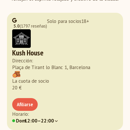
Solo para socios
18
+
5.0
(1797 reseñas)
Kush House
Dirección
:
Plaça de Tirant lo Blanc 1, Barcelona
La cuota de socio
20
€
Afiliarse
Horario
:
Dom
12:00–22:00